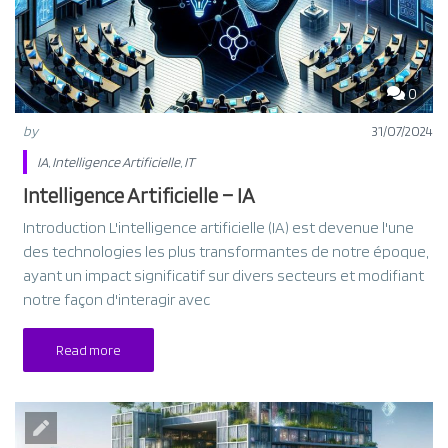
0
by
31/07/2024
IA
,
Intelligence Artificielle
,
IT
Intelligence Artificielle – IA
Introduction L'intelligence artificielle (IA) est devenue l'une
des technologies les plus transformantes de notre époque,
ayant un impact significatif sur divers secteurs et modifiant
notre façon d'interagir avec
Read more