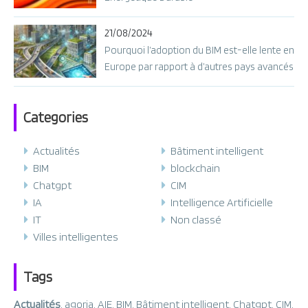
21/08/2024
Pourquoi l’adoption du BIM est-elle lente en
Europe par rapport à d’autres pays avancés
?
Categories
Actualités
Bâtiment intelligent
BIM
blockchain
Chatgpt
CIM
IA
Intelligence Artificielle
IT
Non classé
Villes intelligentes
Tags
Actualités
,
agoria
,
AIE
,
BIM
,
Bâtiment intelligent
,
Chatgpt
,
CIM
,