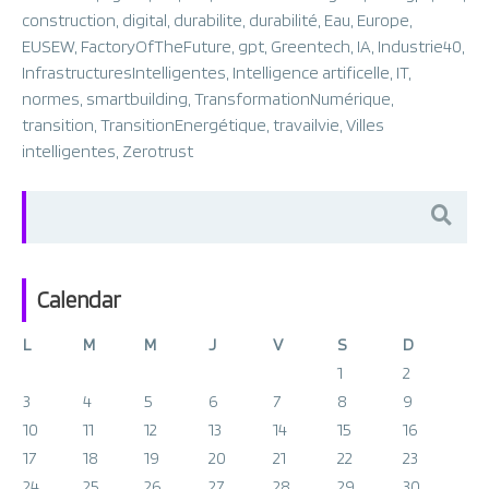
construction
,
digital
,
durabilite
,
durabilité
,
Eau
,
Europe
,
EUSEW
,
FactoryOfTheFuture
,
gpt
,
Greentech
,
IA
,
Industrie40
,
InfrastructuresIntelligentes
,
Intelligence artificelle
,
IT
,
normes
,
smartbuilding
,
TransformationNumérique
,
transition
,
TransitionEnergétique
,
travailvie
,
Villes
intelligentes
,
Zerotrust
Search
for:
Calendar
L
M
M
J
V
S
D
1
2
3
4
5
6
7
8
9
10
11
12
13
14
15
16
17
18
19
20
21
22
23
24
25
26
27
28
29
30