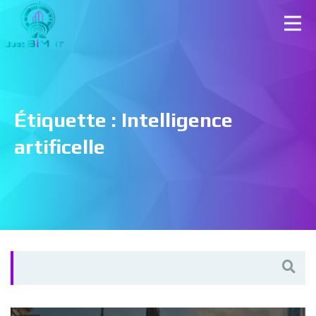
Étiquette :
Intelligence
artificelle
Search
for: