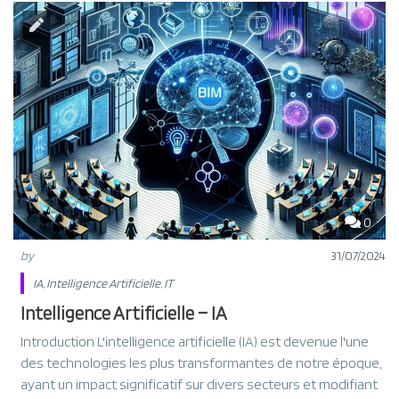
0
by
31/07/2024
IA
,
Intelligence Artificielle
,
IT
Intelligence Artificielle – IA
Introduction L'intelligence artificielle (IA) est devenue l'une
des technologies les plus transformantes de notre époque,
ayant un impact significatif sur divers secteurs et modifiant