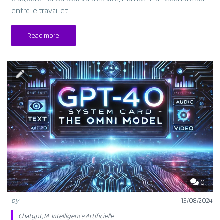
entre le travail et
Read more
0
by
15/08/2024
Chatgpt
,
IA
,
Intelligence Artificielle