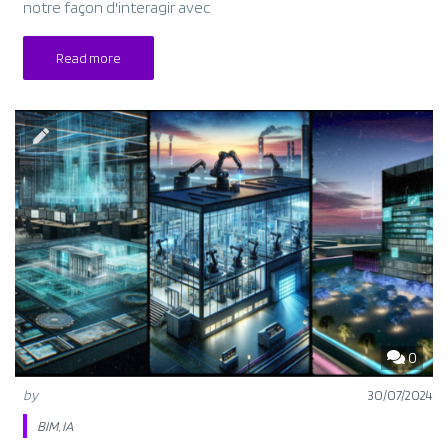
notre façon d'interagir avec
Read more
0
by
30/07/2024
BIM
,
IA