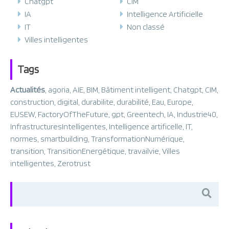
Chatgpt
CIM
IA
Intelligence Artificielle
IT
Non classé
Villes intelligentes
Tags
Actualités
,
agoria
,
AIE
,
BIM
,
Bâtiment intelligent
,
Chatgpt
,
CIM
,
construction
,
digital
,
durabilite
,
durabilité
,
Eau
,
Europe
,
EUSEW
,
FactoryOfTheFuture
,
gpt
,
Greentech
,
IA
,
Industrie40
,
InfrastructuresIntelligentes
,
Intelligence artificelle
,
IT
,
normes
,
smartbuilding
,
TransformationNumérique
,
transition
,
TransitionEnergétique
,
travailvie
,
Villes
intelligentes
,
Zerotrust
Search
for: