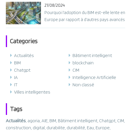
21/08/2024
Pourquoi l’adoption du BIM est-elle lente en
Europe par rapport à d’autres pays avancés
?
Categories
Actualités
Bâtiment intelligent
BIM
blockchain
Chatgpt
CIM
IA
Intelligence Artificielle
IT
Non classé
Villes intelligentes
Tags
Actualités
,
agoria
,
AIE
,
BIM
,
Bâtiment intelligent
,
Chatgpt
,
CIM
,
construction
,
digital
,
durabilite
,
durabilité
,
Eau
,
Europe
,