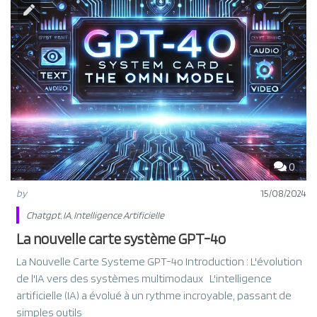
0
by
15/08/2024
Chatgpt
,
IA
,
Intelligence Artificielle
La nouvelle carte système GPT-4o
La Nouvelle Carte Systeme GPT-4o Introduction : L'évolution
de l'IA vers des systèmes multimodaux L'intelligence
artificielle (IA) a évolué à un rythme incroyable, passant de
simples outils