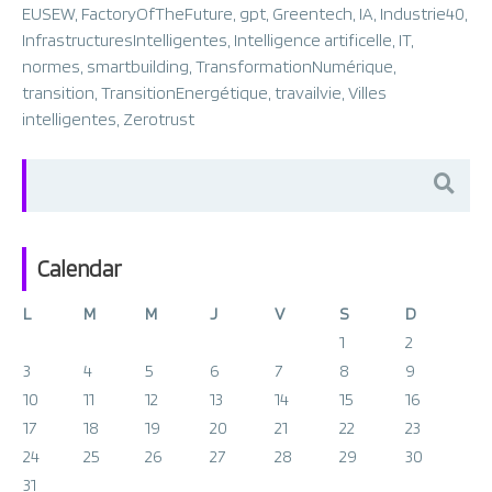
EUSEW
,
FactoryOfTheFuture
,
gpt
,
Greentech
,
IA
,
Industrie40
,
InfrastructuresIntelligentes
,
Intelligence artificelle
,
IT
,
normes
,
smartbuilding
,
TransformationNumérique
,
transition
,
TransitionEnergétique
,
travailvie
,
Villes
intelligentes
,
Zerotrust
Search
for:
Calendar
L
M
M
J
V
S
D
1
2
3
4
5
6
7
8
9
10
11
12
13
14
15
16
17
18
19
20
21
22
23
24
25
26
27
28
29
30
31