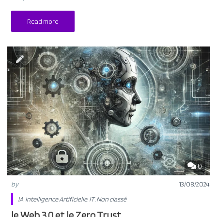
Read more
0
by
13/08/2024
IA
,
Intelligence Artificielle
,
IT
,
Non classé
le Web 3.0 et le Zero Trust