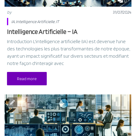
0
by
31/07/2024
IA
,
Intelligence Artificielle
,
IT
Intelligence Artificielle – IA
Introduction L'intelligence artificielle (IA) est devenue l'une
des technologies les plus transformantes de notre époque,
ayant un impact significatif sur divers secteurs et modifiant
notre façon d'interagir avec
Read more