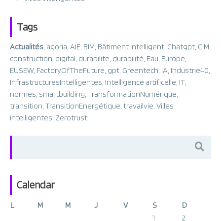
Tags
Actualités
,
agoria
,
AIE
,
BIM
,
Bâtiment intelligent
,
Chatgpt
,
CIM
,
construction
,
digital
,
durabilite
,
durabilité
,
Eau
,
Europe
,
EUSEW
,
FactoryOfTheFuture
,
gpt
,
Greentech
,
IA
,
Industrie40
,
InfrastructuresIntelligentes
,
Intelligence artificelle
,
IT
,
normes
,
smartbuilding
,
TransformationNumérique
,
transition
,
TransitionEnergétique
,
travailvie
,
Villes
intelligentes
,
Zerotrust
Search
for:
Calendar
L
M
M
J
V
S
D
1
2