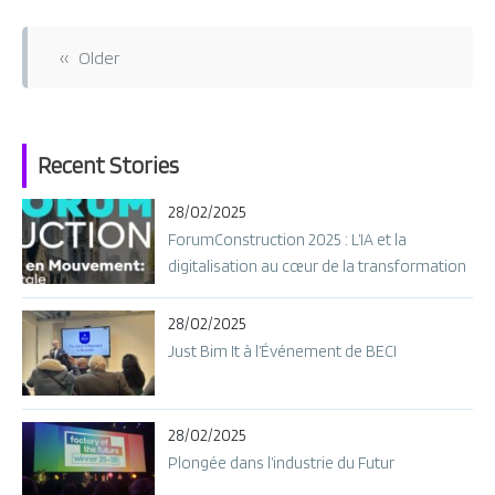
N
a
‹‹ Older
v
i
g
a
Recent Stories
t
28/02/2025
i
ForumConstruction 2025 : L’IA et la
o
digitalisation au cœur de la transformation
n
d
28/02/2025
e
Just Bim It à l’Événement de BECI
s
a
r
28/02/2025
t
Plongée dans l’industrie du Futur
i