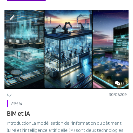
0
by
30/07/2024
BIM
,
IA
BIM et IA
IntroductionLa modélisation de l'information du bâtiment
(BIM) et l'intelligence artificielle (IA) sont deux technologies