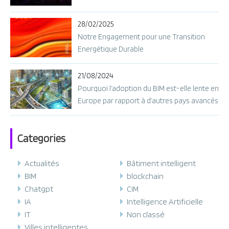
c
l
28/02/2025
e
Notre Engagement pour une Transition
s
Energétique Durable
21/08/2024
Pourquoi l’adoption du BIM est-elle lente en
Europe par rapport à d’autres pays avancés
?
Categories
Actualités
Bâtiment intelligent
BIM
blockchain
Chatgpt
CIM
IA
Intelligence Artificielle
IT
Non classé
Villes intelligentes