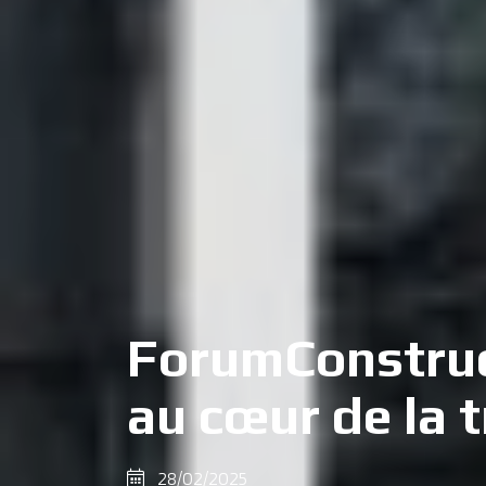
ForumConstructi
au cœur de la 
28/02/2025