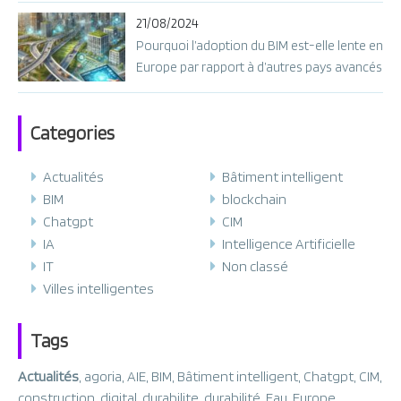
21/08/2024
Pourquoi l’adoption du BIM est-elle lente en
Europe par rapport à d’autres pays avancés
?
Categories
Actualités
Bâtiment intelligent
BIM
blockchain
Chatgpt
CIM
IA
Intelligence Artificielle
IT
Non classé
Villes intelligentes
Tags
Actualités
,
agoria
,
AIE
,
BIM
,
Bâtiment intelligent
,
Chatgpt
,
CIM
,
construction
,
digital
,
durabilite
,
durabilité
,
Eau
,
Europe
,