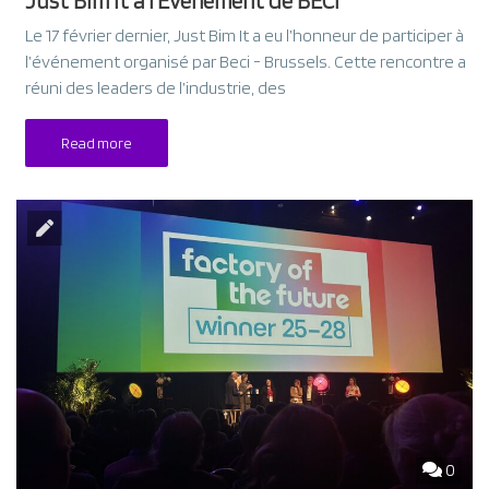
Just Bim It à l’Événement de BECI
Le 17 février dernier, Just Bim It a eu l’honneur de participer à
l’événement organisé par Beci - Brussels. Cette rencontre a
réuni des leaders de l’industrie, des
Read more
0