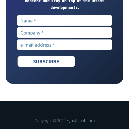
content and stay on top of the latest
developments.
Name
*
Company
*
e-mail address
*
Copyright © 2024 -
justbimit.com