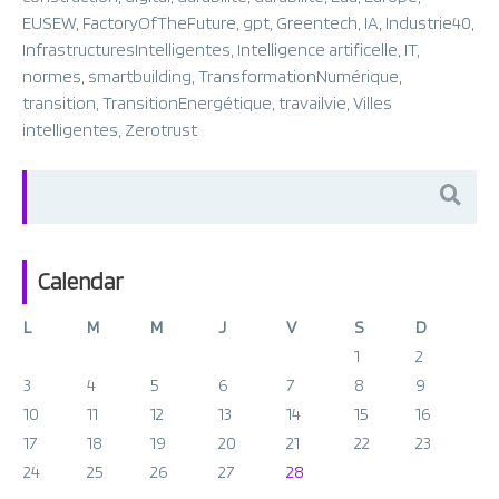
EUSEW
,
FactoryOfTheFuture
,
gpt
,
Greentech
,
IA
,
Industrie40
,
InfrastructuresIntelligentes
,
Intelligence artificelle
,
IT
,
normes
,
smartbuilding
,
TransformationNumérique
,
transition
,
TransitionEnergétique
,
travailvie
,
Villes
intelligentes
,
Zerotrust
Search
for:
Calendar
L
M
M
J
V
S
D
1
2
3
4
5
6
7
8
9
10
11
12
13
14
15
16
17
18
19
20
21
22
23
24
25
26
27
28