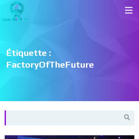
Étiquette :
FactoryOfTheFuture
Search
for: