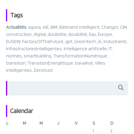
Tags
Actualités
,
agoria
,
AIE
,
BIM
,
Bâtiment intelligent
,
Chatgpt
,
CIM
,
construction
,
digital
,
durabilite
,
durabilité
,
Eau
,
Europe
,
EUSEW
,
FactoryOfTheFuture
,
gpt
,
Greentech
,
IA
,
Industrie40
,
InfrastructuresIntelligentes
,
Intelligence artificelle
,
IT
,
normes
,
smartbuilding
,
TransformationNumérique
,
transition
,
TransitionEnergétique
,
travailvie
,
Villes
intelligentes
,
Zerotrust
Search
for:
Calendar
L
M
M
J
V
S
D
1
2