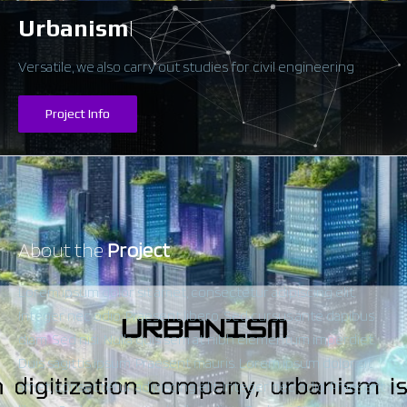
Urbanism
|
Versatile, we also carry out studies for civil engineering
Project Info
About the
Project
Lorem ipsum dolor sit amet, consectetur adipiscing elit.
Integer nec odio. Praesent libero. Sed cursus ante dapibus
diam. Sed nisi. Nulla quis sem at nibh elementum imperdiet.
Duis sagittis ipsum. Praesent mauris. Lorem ipsum dolor sit
amet, consectetur adipiscing elit. Integer nec odio. Praesent